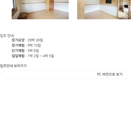
입주 안내
장기요양
: 29박 30일
장기체험
: 9박 10일
단기체험
: 5박 6일
일일체험
: 1박 2일 ~ 4박 5일
입주안내 보러가기
PC 버전으로 보기