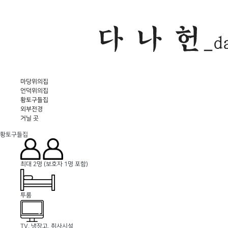
마당위의집
언덕위의집
황토구들집
외부전경
거닐 곳
황토구들집
최대 2명 (보호자 1명 포함)
투룸
TV, 냉장고, 취사시설